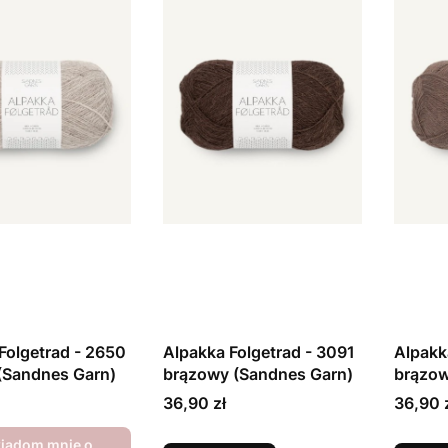
Folgetrad - 2650
Alpakka Folgetrad - 3091
Alpakk
(Sandnes Garn)
brązowy (Sandnes Garn)
brązow
Cena
Cena
36,90 zł
36,90 
iadom mnie o