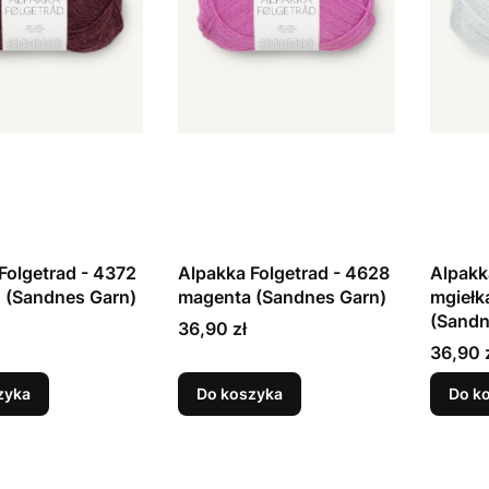
Folgetrad - 4372
Alpakka Folgetrad - 4628
Alpakk
 (Sandnes Garn)
magenta (Sandnes Garn)
mgiełka
(Sandn
Cena
36,90 zł
Cena
36,90 
zyka
Do koszyka
Do k