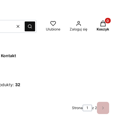
Produkty w kos
Wyczyść
Szukaj
Ulubione
Zaloguj się
Koszyk
Kontakt
odukty:
32
Strona
z 2
Następne pro