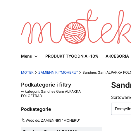
Menu
PRODUKT TYGODNIA -10%
AKCESORIA
MOTEK
ZAMIENNIKI "MOHERU"
Sandnes Garn ALPAKKA FO
Sand
Podkategorie i filtry
w kategorii: Sandnes Garn ALPAKKA
FOLGETRAD
Lista
Sortowani
Podkategorie
Domyśl
Wróć do: ZAMIENNIKI "MOHERU"