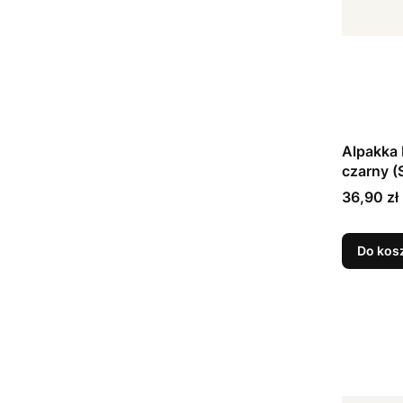
Alpakka 
czarny (
Cena
36,90 zł
Do kos