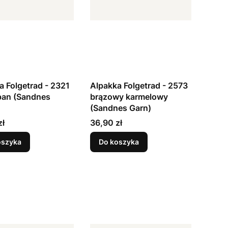
a Folgetrad - 2321
Alpakka Folgetrad - 2573
an (Sandnes
brązowy karmelowy
(Sandnes Garn)
Cena
zł
36,90 zł
oszyka
Do koszyka