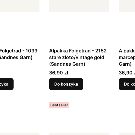
Folgetrad - 1099
Alpakka Folgetrad - 2152
Alpakk
Sandnes Garn)
stare złoto/vintage gold
marcep
(Sandnes Garn)
Garn)
Cena
Cena
36,90 zł
36,90 
zyka
Do koszyka
Do k
Bestseller