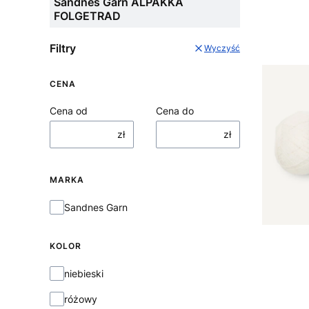
Sandnes Garn ALPAKKA
FOLGETRAD
Filtry
Wyczyść
CENA
Cena od
Cena do
zł
zł
MARKA
Marka
Sandnes Garn
KOLOR
KOLOR
niebieski
różowy