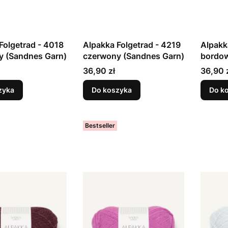
Folgetrad - 4018
Alpakka Folgetrad - 4219
Alpakk
y (Sandnes Garn)
czerwony (Sandnes Garn)
bordow
Cena
Cena
36,90 zł
36,90 
zyka
Do koszyka
Do k
Bestseller