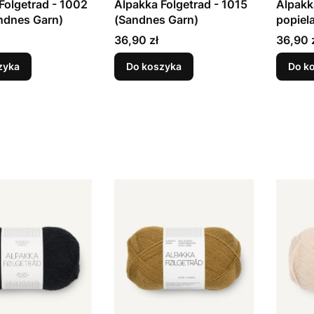
Folgetrad - 1002
Alpakka Folgetrad - 1015
Alpakk
ndnes Garn)
(Sandnes Garn)
popiel
Cena
Cena
36,90 zł
36,90 
zyka
Do koszyka
Do k