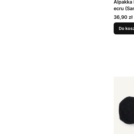
Alpakka 
ecru (Sa
Cena
36,90 zł
Do kos