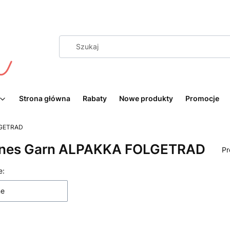
Strona główna
Rabaty
Nowe produkty
Promocje
LGETRAD
nes Garn ALPAKKA FOLGETRAD
Pr
 produktów
e:
ne