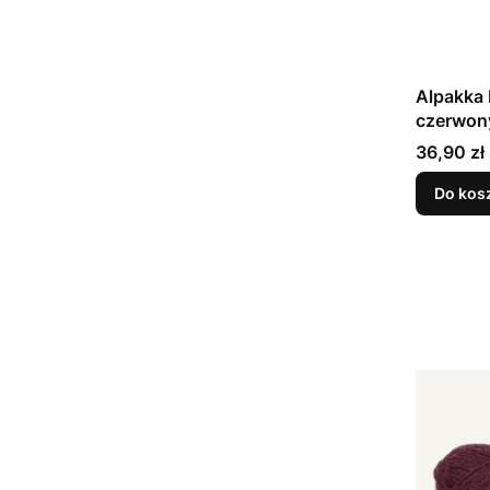
Alpakka 
czerwon
Cena
36,90 zł
Do kos