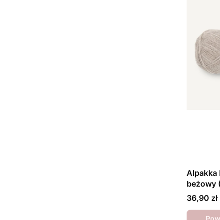
Alpakka 
beżowy 
Cena
36,90 zł
Pow