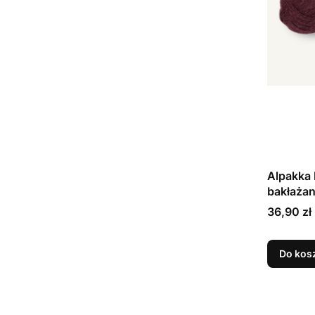
Alpakka 
bakłażan
Cena
36,90 zł
Do kos