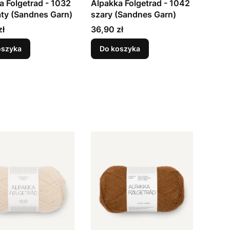
a Folgetrad - 1032
Alpakka Folgetrad - 1042
aty (Sandnes Garn)
szary (Sandnes Garn)
Cena
zł
36,90 zł
oszyka
Do koszyka