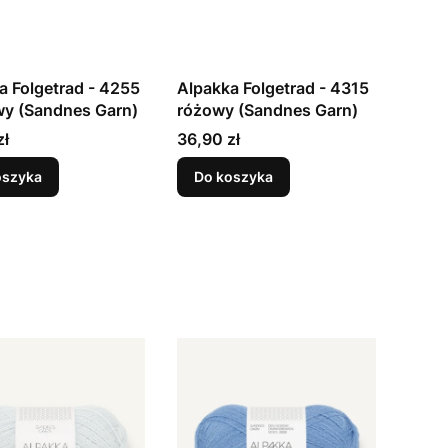
a Folgetrad - 4255
Alpakka Folgetrad - 4315
y (Sandnes Garn)
różowy (Sandnes Garn)
Cena
zł
36,90 zł
oszyka
Do koszyka