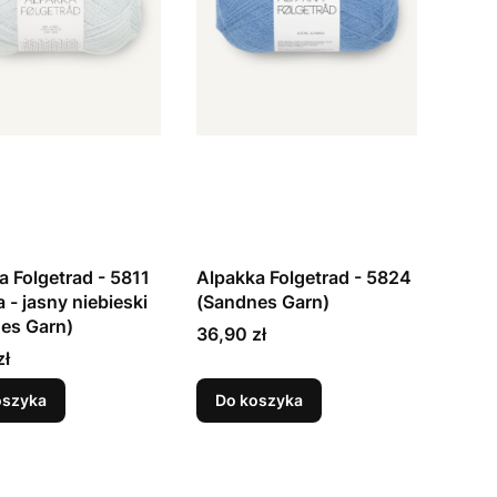
a Folgetrad - 5811
Alpakka Folgetrad - 5824
 - jasny niebieski
(Sandnes Garn)
es Garn)
Cena
36,90 zł
zł
oszyka
Do koszyka